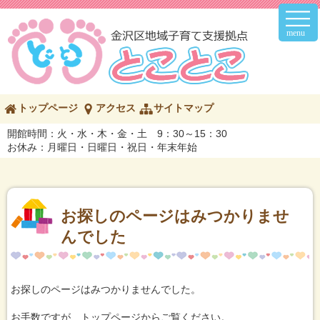
メ
イ
ン
メ
ニ
ュ
ー
こ
トップページ
アクセス
サイトマップ
の
ペ
開館時間：火・水・木・金・土 9：30～15：30
ー
お休み：月曜日・日曜日・祝日・年末年始
ジ
の
内
容
へ
お探しのページはみつかりませ
んでした
お探しのページはみつかりませんでした。
お手数ですが、トップページからご覧ください。