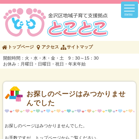
メ
イ
ン
メ
ニ
ュ
ー
こ
トップページ
アクセス
サイトマップ
の
ペ
開館時間：火・水・木・金・土 9：30～15：30
ー
お休み：月曜日・日曜日・祝日・年末年始
ジ
の
内
容
へ
お探しのページはみつかりませ
んでした
お探しのページはみつかりませんでした。
お手数ですが、トップページからご覧ください。