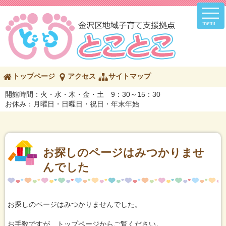
メ
イ
ン
メ
ニ
ュ
ー
こ
トップページ
アクセス
サイトマップ
の
ペ
開館時間：火・水・木・金・土 9：30～15：30
ー
お休み：月曜日・日曜日・祝日・年末年始
ジ
の
内
容
へ
お探しのページはみつかりませ
んでした
お探しのページはみつかりませんでした。
お手数ですが、トップページからご覧ください。