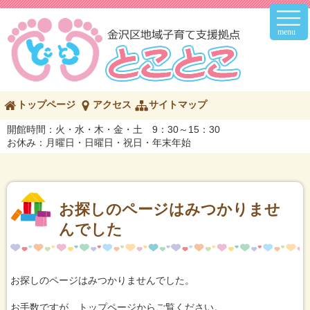
メ
イ
ン
メ
ニ
ュ
ー
こ
トップページ
アクセス
サイトマップ
の
ペ
開館時間：火・水・木・金・土 9：30～15：30
ー
お休み：月曜日・日曜日・祝日・年末年始
ジ
の
内
容
へ
お探しのページはみつかりませ
んでした
お探しのページはみつかりませんでした。
お手数ですが、トップページからご覧ください。