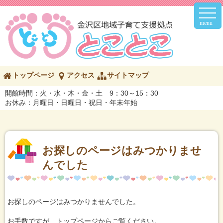
メ
イ
ン
メ
ニ
ュ
ー
こ
トップページ
アクセス
サイトマップ
の
ペ
開館時間：火・水・木・金・土 9：30～15：30
ー
お休み：月曜日・日曜日・祝日・年末年始
ジ
の
内
容
へ
お探しのページはみつかりませ
んでした
お探しのページはみつかりませんでした。
お手数ですが、トップページからご覧ください。