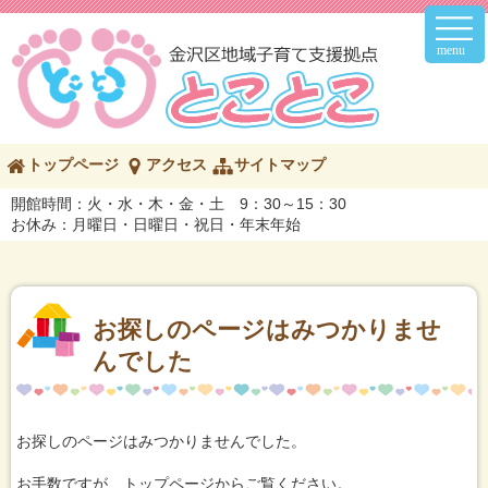
メ
イ
ン
メ
ニ
ュ
ー
こ
トップページ
アクセス
サイトマップ
の
ペ
開館時間：火・水・木・金・土 9：30～15：30
ー
お休み：月曜日・日曜日・祝日・年末年始
ジ
の
内
容
へ
お探しのページはみつかりませ
んでした
お探しのページはみつかりませんでした。
お手数ですが、トップページからご覧ください。