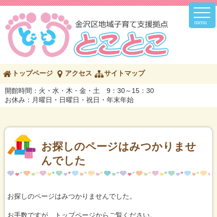
メ
イ
ン
メ
ニ
ュ
ー
こ
トップページ
アクセス
サイトマップ
の
ペ
開館時間：火・水・木・金・土 9：30～15：30
ー
お休み：月曜日・日曜日・祝日・年末年始
ジ
の
内
容
へ
お探しのページはみつかりませ
んでした
お探しのページはみつかりませんでした。
お手数ですが、トップページからご覧ください。