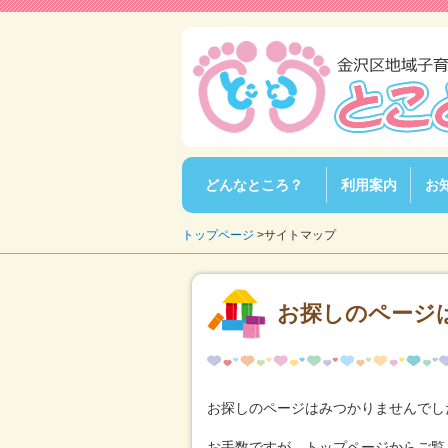
メ
イ
ン
メ
ニ
ュ
ー
こ
の
ペ
どんなところ？
利用案内
お
ー
ジ
の
トップページ
>サイトマップ
内
容
へ
お探しのページ
お探しのページはみつかりませんでし
お手数ですが、トップページからご覧