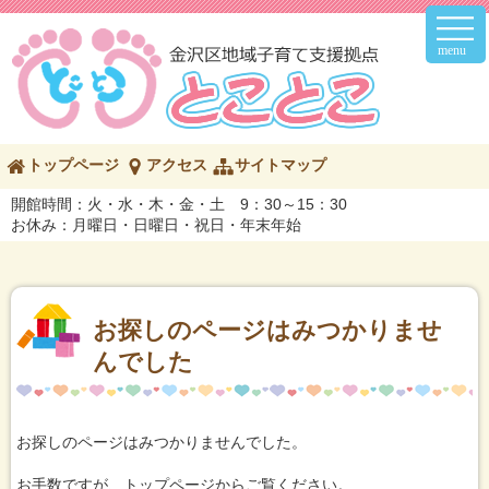
メ
イ
ン
メ
ニ
ュ
ー
こ
トップページ
アクセス
サイトマップ
の
ペ
開館時間：火・水・木・金・土 9：30～15：30
ー
お休み：月曜日・日曜日・祝日・年末年始
ジ
の
内
容
へ
お探しのページはみつかりませ
んでした
お探しのページはみつかりませんでした。
お手数ですが、トップページからご覧ください。