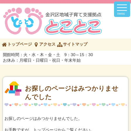
メ
イ
ン
メ
ニ
ュ
ー
こ
トップページ
アクセス
サイトマップ
の
ペ
開館時間：火・水・木・金・土 9：30～15：30
ー
お休み：月曜日・日曜日・祝日・年末年始
ジ
の
内
容
へ
お探しのページはみつかりませ
んでした
お探しのページはみつかりませんでした。
お手数ですが、トップページからご覧ください。