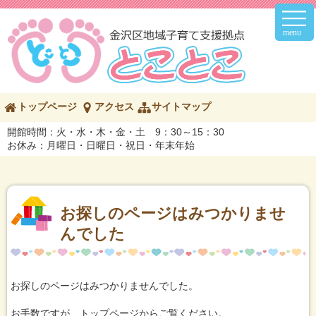
メ
イ
ン
メ
ニ
ュ
ー
こ
トップページ
アクセス
サイトマップ
の
ペ
開館時間：火・水・木・金・土 9：30～15：30
ー
お休み：月曜日・日曜日・祝日・年末年始
ジ
の
内
容
へ
お探しのページはみつかりませ
んでした
お探しのページはみつかりませんでした。
お手数ですが、トップページからご覧ください。