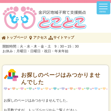
メ
イ
ン
メ
ニ
ュ
ー
こ
トップページ
アクセス
サイトマップ
の
ペ
開館時間：火・水・木・金・土 9：30～15：30
ー
お休み：月曜日・日曜日・祝日・年末年始
ジ
の
内
容
へ
お探しのページはみつかりませ
んでした
お探しのページはみつかりませんでした。
お手数ですが、トップページからご覧ください。