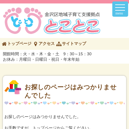
メ
イ
ン
メ
ニ
ュ
ー
こ
トップページ
アクセス
サイトマップ
の
ペ
開館時間：火・水・木・金・土 9：30～15：30
ー
お休み：月曜日・日曜日・祝日・年末年始
ジ
の
内
容
へ
お探しのページはみつかりませ
んでした
お探しのページはみつかりませんでした。
お手数ですが、トップページからご覧ください。