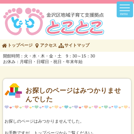
メ
イ
ン
メ
ニ
ュ
ー
こ
トップページ
アクセス
サイトマップ
の
ペ
開館時間：火・水・木・金・土 9：30～15：30
ー
お休み：月曜日・日曜日・祝日・年末年始
ジ
の
内
容
へ
お探しのページはみつかりませ
んでした
お探しのページはみつかりませんでした。
お手数ですが、トップページからご覧ください。