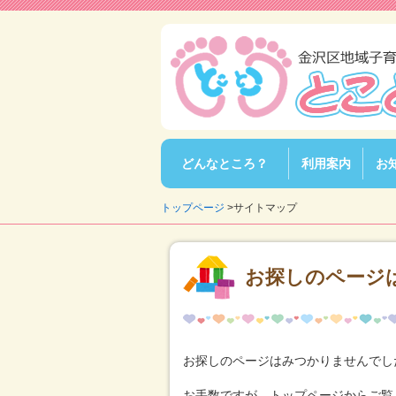
メ
イ
ン
メ
ニ
ュ
ー
こ
の
ペ
どんなところ？
利用案内
お
ー
ジ
の
トップページ
>サイトマップ
内
容
へ
お探しのページ
お探しのページはみつかりませんでし
お手数ですが、トップページからご覧