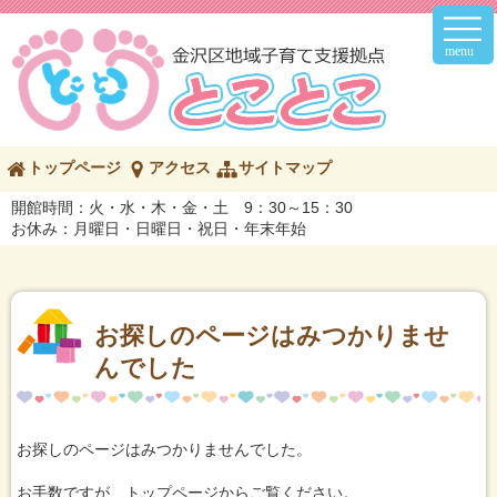
メ
イ
ン
メ
ニ
ュ
ー
こ
トップページ
アクセス
サイトマップ
の
ペ
開館時間：火・水・木・金・土 9：30～15：30
ー
お休み：月曜日・日曜日・祝日・年末年始
ジ
の
内
容
へ
お探しのページはみつかりませ
んでした
お探しのページはみつかりませんでした。
お手数ですが、トップページからご覧ください。