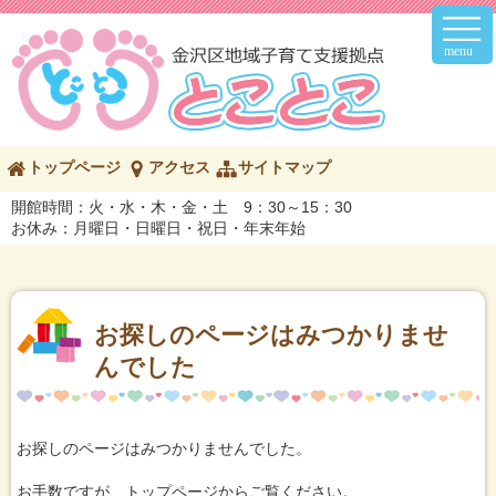
メ
イ
ン
メ
ニ
ュ
ー
こ
トップページ
アクセス
サイトマップ
の
ペ
開館時間：火・水・木・金・土 9：30～15：30
ー
お休み：月曜日・日曜日・祝日・年末年始
ジ
の
内
容
へ
お探しのページはみつかりませ
んでした
お探しのページはみつかりませんでした。
お手数ですが、トップページからご覧ください。