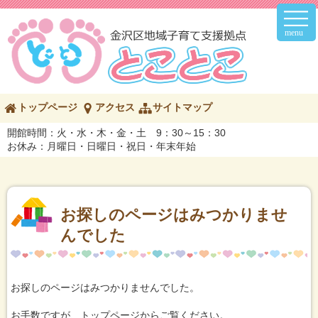
メ
イ
ン
メ
ニ
ュ
ー
こ
トップページ
アクセス
サイトマップ
の
ペ
開館時間：火・水・木・金・土 9：30～15：30
ー
お休み：月曜日・日曜日・祝日・年末年始
ジ
の
内
容
へ
お探しのページはみつかりませ
んでした
お探しのページはみつかりませんでした。
お手数ですが、トップページからご覧ください。