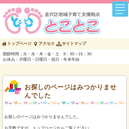
メ
イ
ン
メ
ニ
ュ
ー
こ
トップページ
アクセス
サイトマップ
の
ペ
開館時間：火・水・木・金・土 9：30～15：30
ー
お休み：月曜日・日曜日・祝日・年末年始
ジ
の
内
容
へ
お探しのページはみつかりませ
んでした
お探しのページはみつかりませんでした。
お手数ですが、トップページからご覧ください。