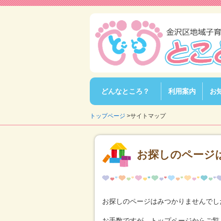
メ
イ
ン
メ
ニ
ュ
ー
こ
の
ペ
どんなところ？
利用案内
お
ー
ジ
の
トップページ
>サイトマップ
内
容
へ
お探しのページ
お探しのページはみつかりませんでし
お手数ですが、トップページからご覧