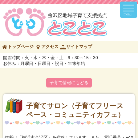
メ
イ
ン
メ
ニ
ュ
ー
こ
トップページ
アクセス
サイトマップ
の
ペ
開館時間：火・水・木・金・土 9：30～15：30
ー
お休み：月曜日・日曜日・祝日・年末年始
ジ
の
内
子育て情報にもどる
容
へ
富
岡
子育てサロン（子育てフリース
東・
ペース・コミュニティカフェ）
並
木
方
面
の
住所は「横浜市金沢区」を省略しています。また、電話番号・FAX