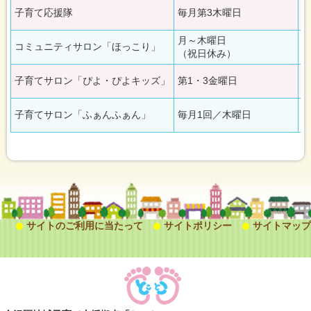
子育て応援隊
毎月第3木曜日
1
月～木曜日
コミュニティサロン「ほっこり」
1
（祝日休み）
子育てサロン「ぴよ・ぴよキッズ」
第1・3金曜日
1
子育てサロン「ふぁんふぁん」
毎月1回／木曜日
1
サイトのご利用に当たって
サイトポリシー
サイトマップ