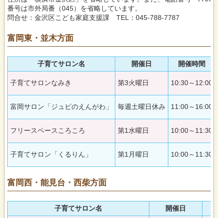
一
番号は市外局番（045）を省略しています。
覧
問合せ：金沢区こども家庭支援課 TEL：045-788-7787
富
岡
富岡東・並木方面
西・
能
見
子育てサロン名
開催日
開催時間
台・
西
子育てサロンなみき
第3火曜日
10:30～12:00
柴
方
富岡サロン「ジュピのえんがわ」
毎週土曜日休み
11:00～16:00
面
の
一
フリースペースころころ
第1水曜日
10:00～11:30
覧
釜
子育てサロン「くるりん」
第1月曜日
10:00～11:30
利
谷
方
富岡西・能見台・西柴方面
面
の
一
子育てサロン名
開催日
覧