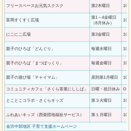
金
フリースペースお元気スクスク
第2木曜日
10:
沢
地
第1～4金曜日
区
富岡すくすく広場
10:
（8月休み）
方
面
にこにこ広場
第3金曜日
10:
の
一
覧
親子のひろば「どんぐり」
毎週水曜日
10:
六
浦
方
親子のひろば「まつぼっくり」
毎週金曜日
10:
面
の
親子の遊び場「チャイマム」
原則第1月曜日
10:
一
覧
コミュニティカフェ「さくら茶屋にししば」
日曜・祝日休み
OPE
とことこコラボ・さくらキッズ
第３火曜日
10:
ふれあいキッズ（西柴団地福祉サービス）
第１月曜日
10:
金沢中部地区 子育て支援ホームページ