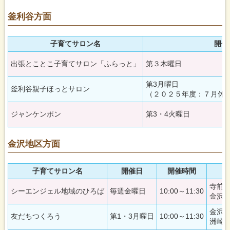
釜利谷方面
子育てサロン名
開催
出張とことこ子育てサロン「ふらっと」
第３木曜日
第3月曜日
釜利谷親子ほっとサロン
（２０２５年度：７月休
ジャンケンポン
第3・4火曜日
金沢地区方面
子育てサロン名
開催日
開催時間
寺前町
シーエンジェル地域のひろば
毎週金曜日
10:00～11:30
金沢町
金沢
友だちつくろう
第1・3月曜日
10:00～11:30
洲崎町