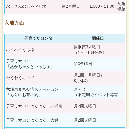
泥亀
お母さんのしゃべり場
第2月曜日
10:00～11:30
泥亀1
六浦方面
子育てサロン名
開催日
原則第3木曜日
ハイハイくらぶ
1
（1月・8月休み）
子育てサロン
第3金曜日
1
「あかちゃんといっしょ」
月1回（月曜日）
わくわくキッズ
1
8月休み
六浦東まち交流ステーション
月～金
1
「もりのお茶の間」
（不定期でイベント等有）
子育てサロンはぐはぐ 六浦南
月2回火曜日
1
子育てサロンはぐはぐ 大道
月2回火曜日
1