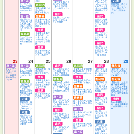
合同
【要予約】親と子
かちゃんとい
シーサイドお
のつどいの広場
っしょ～おね
関東学院 親と子
もちゃ文庫開
『あしたひろば』
んねフォトス
のひろば「おりー
放日＠活動ホ
文庫幼稚園「水
はないろリトミッ
ポット～＠柳
ぶ」土曜ひろば
ームシーサイ
遊び開放・・・
ク
町地域ケアプ
『スイカ割あそ
ド
園庭で水遊び」
ラザ
び』
親と子のつどいの
親と子のつど
親と子のつどい
広場『ふきのと
金沢さくら保
いの広場『あ
の広場『ままの
う』水遊び
育園 ぴよとこ
したひろば』
わ』栄養士さん
ルーム「誕生
ぱあくる＠あ
相談日
会」
したタウンラ
ボ
【要申込】おひ
親と子のつど
さまの庭「ウォ
いの広場『ふ
チャイマム≪
ーターマット
きのとう』水
親子の遊び≫
（感触遊び）」
遊び
＠片吹自治会
＠わかくさ保育
館
園
親と子のつど
いの広場『ふ
親と子のつどい
きのとう』“子
の広場『ふきの
育てパートナ
とう』水遊び
ー”出張相談
23
24
25
26
27
28
29
ドレミファ
シーサイドお
文庫幼稚園「水
親子ふれあいにこ
【要申込】文庫幼稚
【要予約】金
【要予約】親と子
ポポ～ミニ
もちゃ文庫開
遊び開放・・・
にこ広場「ヨーヨ
園 ENGLISHクラブ
沢さくら保育
のつどいの広場
シアター
放日＠活動ホ
園庭で水遊び」
ー釣りで遊ぼう」
～Transportation～
園「あかちゃ
『ままのわ』まま
～ ＠富岡
ームシーサイ
＠金沢大道幼稚園
ん水遊び」
のわ縁日
並木地区セ
ド
ンター
【要申込】おひ
【要予約】金沢さく
さまの庭「氷お
【要申込】文庫幼
ら保育園「水遊び」
【要予約】親
【要申込】父親講
【要予約】親
絵かき」＠わか
稚園 おひさまクラ
と子のつどい
座「仕事✖子育
子の遊び場
くさ保育園
ブ「水遊びをしよ
の広場『まま
て」の両立＆子ど
「すきっぷ」
う！」・・・園庭
のわ』ままの
もにウケる！絵本
親と子のつどいの広
お楽しみ会＠
で水遊びを楽しも
わ縁日
の読み聞かせ ＠
場『ままのわ』歌と
西柴コミュニ
う・・・
アイン金沢文庫保
親と子のつどい
リズム遊び
ティハウス
育園
の広場『ふきの
とう』水遊び
金沢さくら保
親と子のつどいの
育園 ぴよとこ
親と子のつどいの広
関東学院 親
広場『あしたひろ
ルーム「スタ
1day図書館まつ
場『ままのわ』赤ち
と子のひろば
ば』お楽しみ＆お
ンプ遊び」
り ＠金沢図書館
ゃんの日
「おりーぶ」
誕生日会
／金沢地区センタ
プールタイム
ー
親と子のつど
親と子のつどいの広
親子ふれあいにこ
いの広場『ふ
場『あしたひろば』
親と子のつど
にこ広場「ちびっ
きのとう』水
紙芝居の日
いの広場「た
こ縁日」＠金沢大
遊び
んぽぽ」お誕
道幼稚園
生会＆たんぽ
親と子のつどいの広
ぽ劇場
【要予約】親
場『ふきのとう』水
親と子のつどいの
と子のつどい
遊び
広場『ふきのと
の広場「たん
う』水遊び
ぽぽ」保育・
教育コンシェ