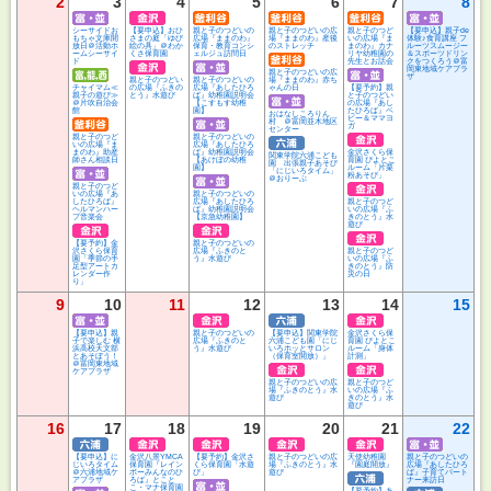
2
3
4
5
6
7
8
シーサイドお
【要申込】おひ
親と子のつどいの
親と子のつどいの広
親と子のつど
【要申込】親子de
もちゃ文庫開
さまの庭「ゆび
広場『ままのわ』
場『ままのわ』産後
いの広場『ま
体験♪食育講座 フ
放日＠活動ホ
絵の具」＠わか
保育・教育コンシ
のストレッチ
まのわ』カナ
ルーツスムージー
ームシーサイ
くさ保育園
ェルジュ訪問日
リヤ幼稚園の
＆スポーツドリン
ド
先生とお話会
クをつくろう＠富
岡東地域ケアプラ
親と子のつどいの広
ザ
親と子のつどい
親と子のつどいの
場『ままのわ』赤ち
チャイマム≪
の広場『ふきの
広場『あしたひろ
ゃんの日
【要予約】親
親子の遊び≫
とう』水遊び
ば』幼稚園説明会
と子のつどい
＠片吹自治会
【こすもす幼稚
の広場『あし
館
園】
たひろば』ベ
おはなしころりん
ビー＆ママヨ
村 ＠富岡並木地区
ガ
センター
親と子のつど
親と子のつどいの
いの広場『ま
広場『あしたひろ
まのわ』助産
ば』幼稚園説明会
金沢さくら保
関東学院六浦こども
師さん相談日
【あけぼの幼稚
育園 ぴよとこ
園 出張親子あそび
園】
ルーム「片栗
「にじいろタイム」
粉あそび」
＠おりーぶ
親と子のつど
いの広場『あ
親と子のつどいの
したひろば』
広場『あしたひろ
親と子のつど
ヘルマンハー
ば』幼稚園説明会
いの広場『ふ
プ音楽会
【京急幼稚園】
きのとう』水
遊び
【要予約】金
親と子のつどいの
沢さくら保育
広場『ふきのと
親と子のつど
園「季節の手
う』水遊び
いの広場『ふ
足型アートカ
きのとう』防
レンダー作
災の日
り」
9
10
11
12
13
14
15
【要申込】親
親と子のつどいの
【要申込】関東学院
金沢さくら保
子で楽しむ 横
広場『ふきのと
六浦こども園「にじ
育園 ぴよとこ
浜高校天文部
う』水遊び
いろホッとサロン
ルーム「身体
とあそぼう！
（保育室開放）」
計測」
＠富岡東地域
ケアプラザ
親と子のつどいの広
親と子のつど
場『ふきのとう』水
いの広場『ふ
遊び
きのとう』水
遊び
16
17
18
19
20
21
22
【要申込】に
金沢八景YMCA
【要予約】金沢さ
親と子のつどいの広
天使幼稚園
親と子のつどいの
じいろタイム
保育園『レイン
くら保育園「水遊
場『ふきのとう』水
『園庭開放』
広場『あしたひろ
＠六浦地域ケ
ボーみんなのひ
び」
遊び
ば』子育てパート
アプラザ
ろば』とこと
ナー来訪日
こ・マナ保育園
【要予約】あ