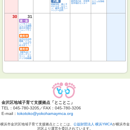
紙芝居の会 ＠富岡
ルジュ出張相
並木地区センター
談日
関東学院 親と子
のひろば「おりー
ぶ」横浜子育てパ
ートナー訪問
30
31
シーサイドお
もちゃ文庫開
放日＠活動ホ
ームシーサイ
ド
金沢白百合幼
稚園『どろん
こ・おみずで
あそぼう！』
【要申込】ケ
ロポンズコン
サート ＠カ
ナリヤ幼稚園
金沢区地域子育て支援拠点「とことこ」
TEL：045-780-3205／FAX：045-780-3206
E-mail：
tokotoko@yokohamaymca.org
横浜市金沢区地域子育て支援拠点とことこは、
公益財団法人 横浜YMCA
が横浜市金
沢区より運営を委託されています。