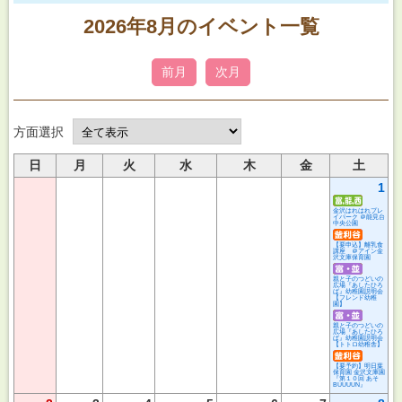
2026年8月のイベント一覧
前月
次月
方面選択
日
月
火
水
木
金
土
1
金沢はれはれプレ
イパーク ＠能見台
中央公園
【要申込】離乳食
講座 ＠アイン金
沢文庫保育園
親と子のつどいの
広場『あしたひろ
ば』幼稚園説明会
【フレンド幼稚
園】
親と子のつどいの
広場『あしたひろ
ば』幼稚園説明会
【トトロ幼稚舎】
【要予約】明日葉
保育園 金沢文庫園
『第１０回 あそ
BUUUUN』